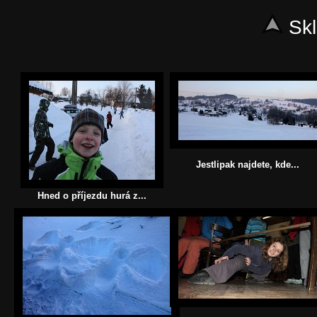
Skl
Jestlipak najdete, kde...
Hned o příjezdu hurá z...