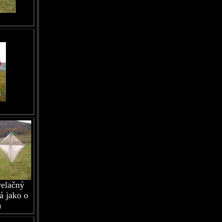
velačný
ká jako o
)