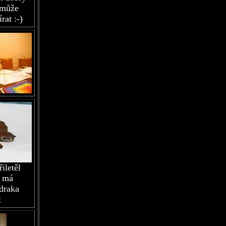
 může
rat :-)
iletěl
k má
draka
t