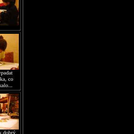
ypadat
zka, co
alo...
k dobrý