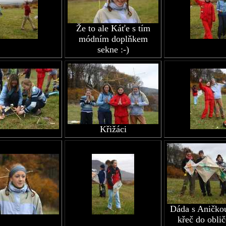
Že to ale Káťe s tím
módním doplňkem
sekne :-)
Křižáci
Dáda s Aničkou
křeč do oblič