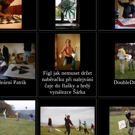
Fígl jak nemuset držet
naběračku při nalejvání
eární Patrik
DoubleDr
čaje do flašky a hrdý
vynálezce Šárka