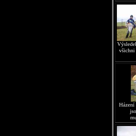
Výsledek
všichni
Házení 
js
mu