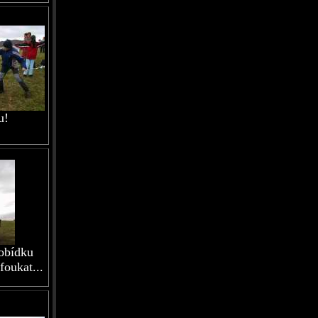
u!
obídku
foukat...