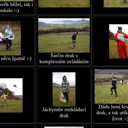
věk běžel, tak i
oukalo :-)
Šárčin drak s
 něco špatně :-)
komplexním ovládáním
Dádu honí kr
Jáchymův rozkládací
drak, a tak utí
drak
život :-