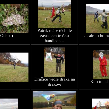
Patrik má v těchhle
Och :-)
závodech trošku
... ale to ho 
handicap...
Dračice vedle draka na
Kdo to asi
drakovi