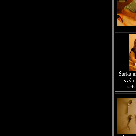
Šárka u
svým
sch