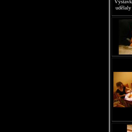
Výstavk
udělaly