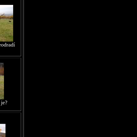
neodradí
 je?