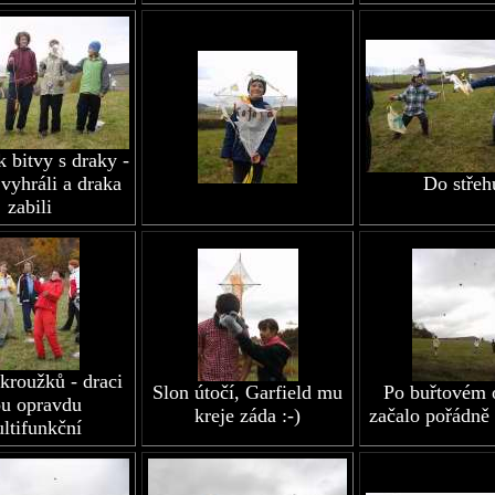
 bitvy s draky -
 vyhráli a draka
Do střeh
zabili
kroužků - draci
Slon útočí, Garfield mu
Po buřtovém 
ou opravdu
kreje záda :-)
začalo pořádně 
ltifunkční