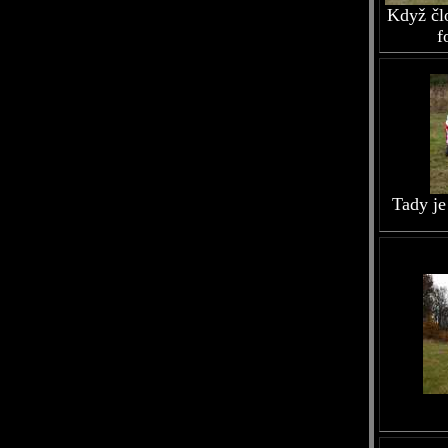
Když člo
f
Tady je