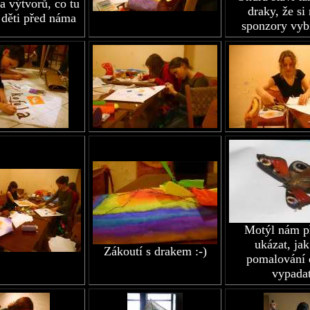
a výtvorů, co tu
draky, že si
 děti před náma
sponzory vybí
Motýl nám př
ukázat, ja
Zákoutí s drakem :-)
pomalování 
vypada