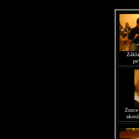
Zákla
pe
Zuzce
akorát