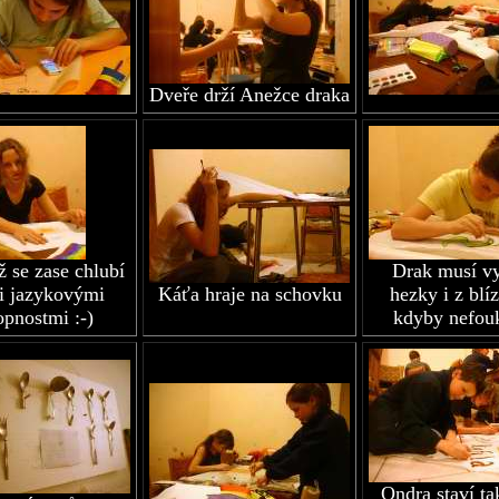
Dveře drží Anežce draka
ž se zase chlubí
Drak musí v
i jazykovými
Káťa hraje na schovku
hezky i z blí
opnostmi :-)
kdyby nefouk
Ondra staví ta